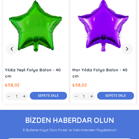
Yıldız Yeşil Folyo Balon - 40
Mor Yıldız Folyo Balon - 40
cm
cm
₺58,02
₺58,02
SEPETE EKLE
SEPETE EKLE
BİZDEN HABERDAR OLUN
E-Bültene Kayıt Olun Fırsat ve İndirimlerden Faydalanın!