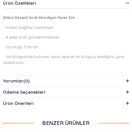
Ürün Özellikleri
Zebra Desenli Sıralı Akordiyon Fener Süs
- Kaliteli kağıttan üretilmiştir.
- 8 adet sıralı gönderilmektedir.
- Uzunluğu 3.6m'dir.
- Üst bölgesinde bulunan asma aparatı ile kolayca istediğiniz yere
asabilirsiniz.
Diğer fener süsler için burayı tıklayabilirsiniz.
Yorumlar
(0)
Ödeme Seçenekleri
Ürün Önerileri
BENZER ÜRÜNLER