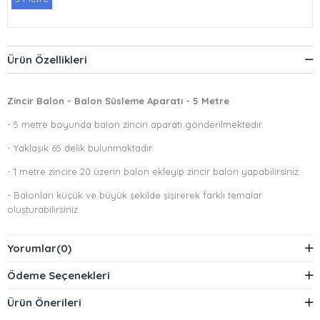
Ürün Özellikleri
Zincir Balon - Balon Süsleme Aparatı - 5 Metre
- 5 metre boyunda balon zinciri aparatı gönderilmektedir.
- Yaklaşık 65 delik bulunmaktadır.
- 1 metre zincire 20 üzerin balon ekleyip zincir balon yapabilirsiniz.
- Balonları küçük ve büyük şekilde şişirerek farklı temalar
oluşturabilirsiniz.
- Balon zincirlerinde sıkça kullanılan
makaron balonlara
bakmayı da
unutmayın.
Yorumlar
(0)
Ödeme Seçenekleri
Ürün Önerileri