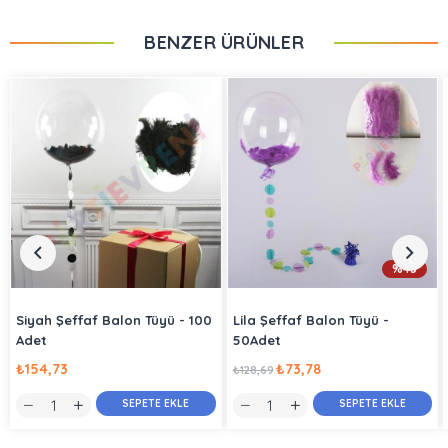
BENZER ÜRÜNLER
%43
Siyah Şeffaf Balon Tüyü - 100
Lila Şeffaf Balon Tüyü -
Adet
50Adet
₺154,73
₺73,78
₺128,69
SEPETE EKLE
SEPETE EKLE