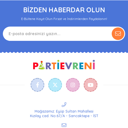
BİZDEN HABERDAR OLUN
E-Bültene Kayıt Olun Fırsat ve İndirimlerden Faydalanın!
Mağazamız: Eyüp Sultan Mahallesi
Kızılay cad. No:67/A - Sancaktepe - İST